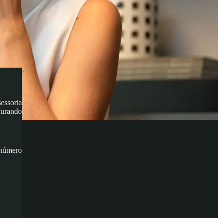
essoria
curando
 número